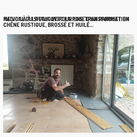
ME VOILÀ À L'ATTAQUE POUR UNE TRANSFORMATION RADICAL DU SHALA AVEC LA POSE D'UN PARQUET EN
CHÊNE RUSTIQUE, BROSSÉ ET HUILÉ...