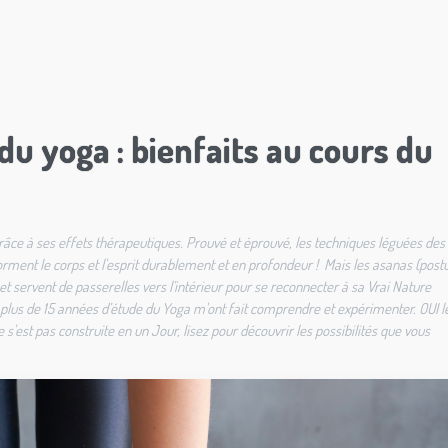
u yoga : bienfaits au cours du
râce à ses effets thérapeutiques. Prouvé et éprouvé, les techniques léguées des
ment le corps et l'esprit durablement et en profondeur ! Mais les asanas (post
t servent de passerelles vers l’intérieur pour se reconnecter à sa Vrai Nature
ue plus de 15 années d’étude du Yoga m'ont fait comprendre et expérimenter. OUI l
'est pas construite en un Jour, lisez pour découvrir les possibilités que vous