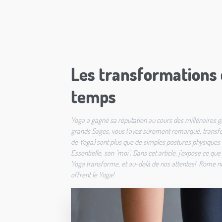
Les transformations d
temps
Yoga a gagné sa réputation au cours des millénaires g
grands Sages, vous l'avez sûrement remarqué, transfor
de Yoga) sont plus que de simples postures physiques e
Essentielle, son "moi". Dans cet article, j'expose ce q
Yoga transforme, et au-delà de nos attentes! Rome ne s
offrent le Yoga!