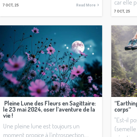
car elle 
7
OCT, 25
Read More
7
OCT, 25
Pleine Lune des Fleurs en Sagittaire:
“Earthing
le 23 mai 2024, oser l’aventure de la
corps“
vie !
"Est-il p
Une pleine lune est toujours un
(semelle 
moment propice à l’introspection,…