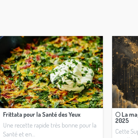
Frittata pour la Santé des Yeux
🌕 La ma
2025
Une recette rapide très bonne pour la
Cette Sup
Santé et en…