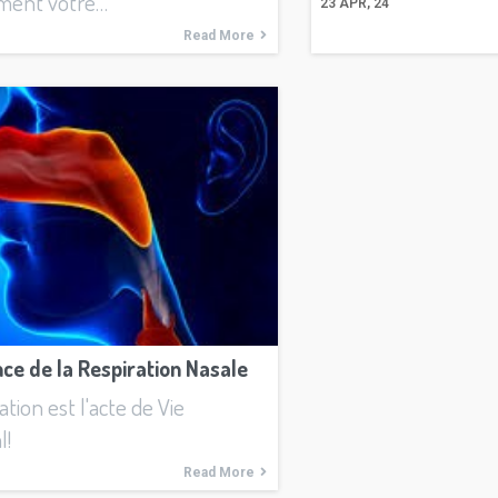
ment votre…
23
APR, 24
Read More
ce de la Respiration Nasale
ation est l'acte de Vie
l!
Read More