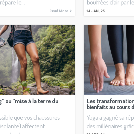
prépare le…
bouffées d'air par l
Read More
14
JAN, 25
” ou “mise à la terre du
Les transformation
bienfaits au cours
ossible que vos chaussures
Yoga a gagné sa rép
isolante) affectent
des millénaires grâ