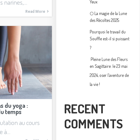
es narines,…
Yeux
Read More
🌕 La magie de la Lune
des Récoltes 2025
Pourquoi le travail du
Souffle est-il si puissant
?
Pleine Lune des Fleurs
en Sagittaire: le 23 mai
2024, oser l’aventure de
la vie !
RECENT
s du yoga :
 du temps
COMMENTS
utation au cours
ce à…