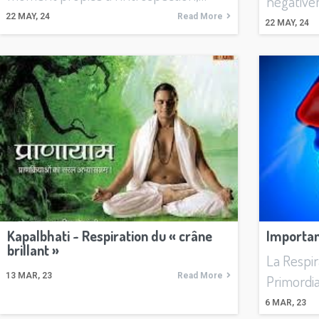
négative
22
MAY, 24
Read More
22
MAY, 24
Kapalbhati ~ Respiration du « crâne
Importan
brillant »
La Respir
13
MAR, 23
Read More
Primordia
6
MAR, 23